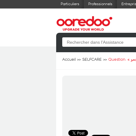
Particuliers
Professionnels
Entrepri
Accueil
SELFCARE
Question: «
عو