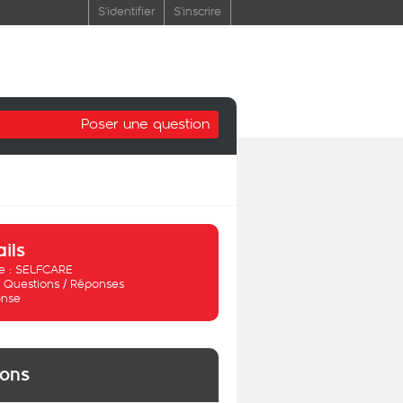
S'identifier
S'inscrire
Poser une question
ails
 :
SELFCARE
:
Questions / Réponses
nse
ions