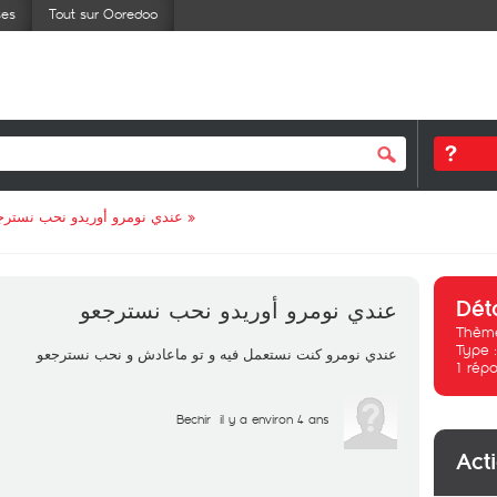
ses
Tout sur Ooredoo
عندي نومرو أوريدو نحب نسترج
»
Dét
عندي نومرو أوريدو نحب نسترجعو
Thème
Type 
عندي نومرو كنت نستعمل فيه و تو ماعادش و نحب نسترجعو
1
répo
Bechir
il y a environ 4 ans
Act