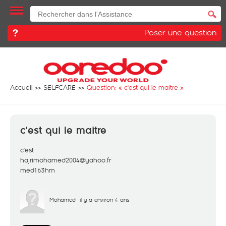
Poser une question
Accueil
SELFCARE
Question: «
c'est qui le maitre
»
c'est qui le maitre
c'est
hajrimohamed2004@yahoo.fr
med163hm
Mohamed
il y a environ 4 ans