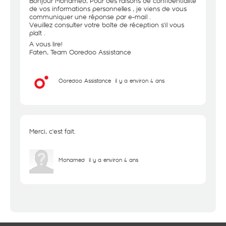
Bonjour Mohamed, Pour des raisons de confidentialité
de vos informations personnelles , je viens de vous
communiquer une réponse par e-mail .
Veuillez consulter votre boîte de réception s'il vous
plaît .
A vous lire!
Faten, Team Ooredoo Assistance
Ooredoo Assistance
il y a environ 4 ans
Merci, c'est fait.
Mohamed
il y a environ 4 ans