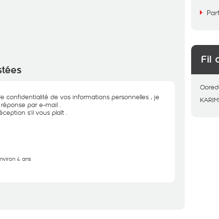
Par
Fil 
stées
Oored
e confidentialité de vos informations personnelles , je
KARIM
éponse par e-mail .
ception s'il vous plaît .
environ 4 ans