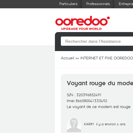
Particuliers
Professionnels
Entrepri
Accueil
INTERNET ET FIXE OOREDOO
Voyant rouge du mod
S/N : 320396852491
Imei 866580041335492
Le voyant de ce modem est rouge
KARIM
il y a environ 4 ans