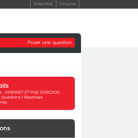
S'identifier
S'inscrire
Poser une question
ails
 :
INTERNET ET FIXE OOREDOO
:
Questions / Réponses
nse
ions