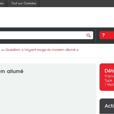
ses
Tout sur Ooredoo
Question: «
Voyant rouge du modem allumé
»
Dét
em allumé
Thème
Type 
1
répo
Act