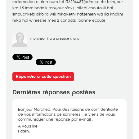
reclamation et rien num tel :36204487(adresse rte teinyour
km 1,5 imm.hadeik tanyour sfax)...billehi choufouli hal
limouchkelti alkbira willi mkalketni nafsenien wa illa khallini
nilka hal winresilie mes 2 contrats...bonne ecoute
morched
il y a presque 4 ans
Répondre à cette question
Dernières réponses postées
Bonjour Morched, Pour des raisons de confidentialité
de vos informations personnelles , je viens de vous
communiquer une réponse par e-mail .
A vous lire!
Faten,