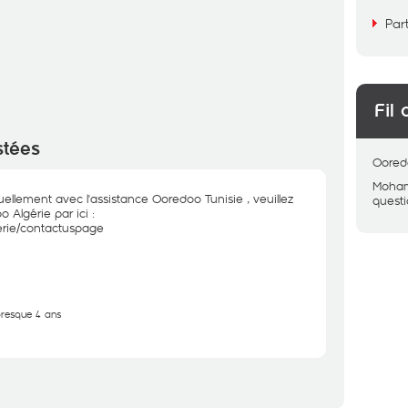
Par
Fil 
stées
Oored
Moham
llement avec l'assistance Ooredoo Tunisie , veuillez
quest
 Algérie par ici :
erie/contactuspage
 presque 4 ans