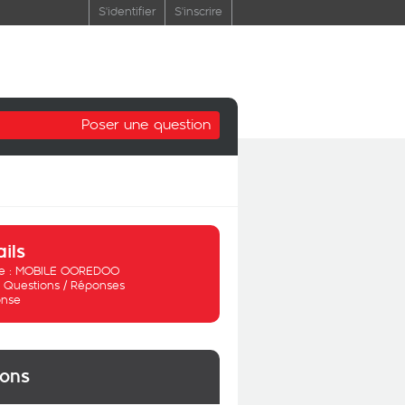
S'identifier
S'inscrire
Poser une question
ails
 :
MOBILE OOREDOO
:
Questions / Réponses
nse
ions