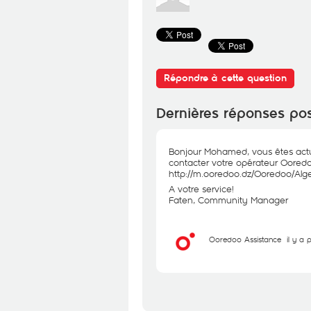
Répondre à cette question
Dernières réponses po
Bonjour Mohamed, vous êtes actue
contacter votre opérateur Ooredoo
http://m.ooredoo.dz/Ooredoo/Alg
A votre service!
Faten, Community Manager
Ooredoo Assistance
il y a