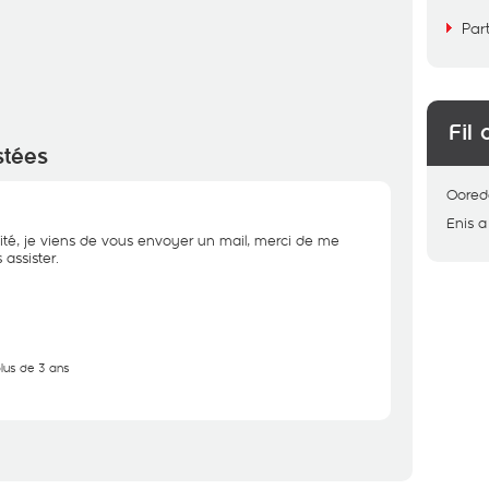
Par
Fil 
stées
Oored
Enis
a
ité, je viens de vous envoyer un mail, merci de me
assister.
plus de 3 ans