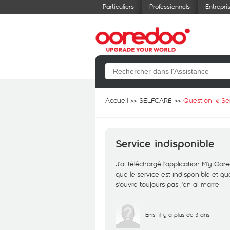
Particuliers
Professionnels
Entrepri
Accueil
SELFCARE
Question: «
Se
Service indisponible
J'ai téléchargé l'application M'y O
que le service est indisponible et qu
s'ouvre toujours pas j'en ai marre
Enis
il y a plus de 3 ans