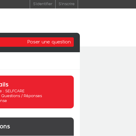
S'identifier
S'inscrire
Poser une question
ails
 :
SELFCARE
:
Questions / Réponses
nse
ions