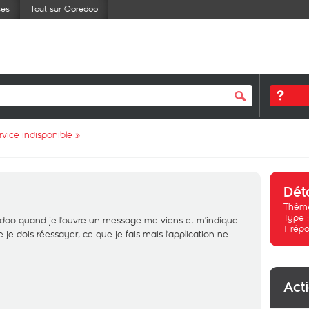
ses
Tout sur Ooredoo
rvice indisponible
»
Dét
Thème
Type 
oredoo quand je l'ouvre un message me viens et m'indique
1
répo
e je dois réessayer, ce que je fais mais l'application ne
Act