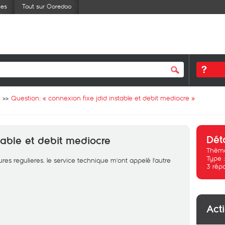
ses
Tout sur Ooredoo
Question: «
connexion fixe jdid instable et debit mediocre
»
Dét
table et debit mediocre
Thème
Type 
es regulieres. le service technique m'ont appelé l'autre
3
rép
Act