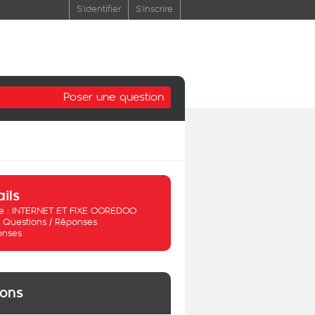
S'identifier
S'inscrire
Poser une question
ails
 :
INTERNET ET FIXE OOREDOO
:
Questions / Réponses
onses
ions