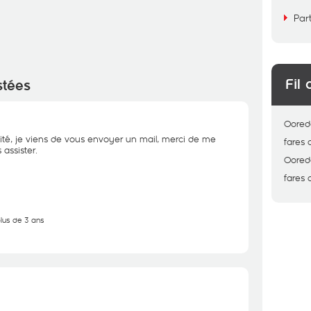
Par
Fil 
stées
Oored
ité, je viens de vous envoyer un mail, merci de me
fares
assister.
Oored
fares
plus de 3 ans