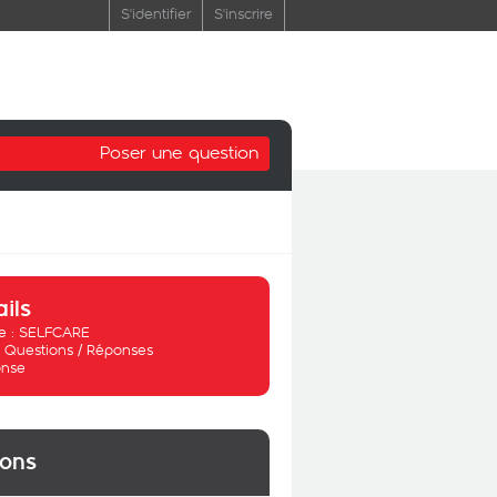
S'identifier
S'inscrire
Poser une question
ails
 :
SELFCARE
:
Questions / Réponses
nse
ions