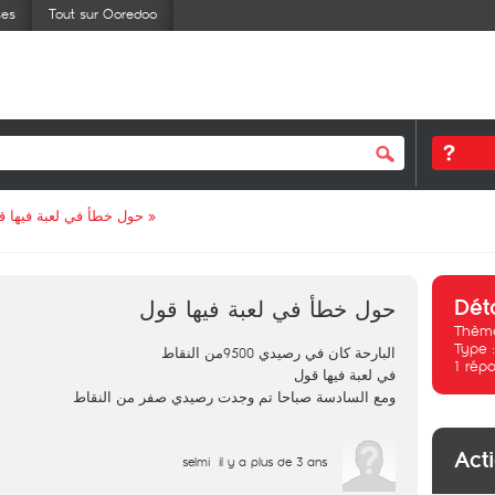
ses
Tout sur Ooredoo
حول خطأ في لعبة فيها ق
»
Dét
حول خطأ في لعبة فيها قول
Thème
Type 
البارحة كان في رصيدي 9500من النقاط
1
répo
في لعبة فيها قول
ومع السادسة صباحا تم وجدت رصيدي صفر من النقاط
Act
selmi
il y a plus de 3 ans