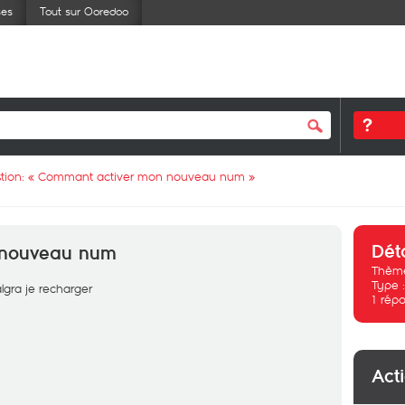
ses
Tout sur Ooredoo
tion: «
Commant activer mon nouveau num
»
Dét
 nouveau num
Thème
Type 
gra je recharger
1
répo
Act