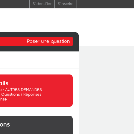
S'identifier
S'inscrire
Poser une question
ails
 :
AUTRES DEMANDES
:
Questions / Réponses
nse
ions