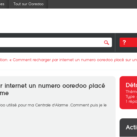
ses
Tout sur Ooredoo
tion: «
Comment recharger par internet un numero ooredoo placé sur un
Dét
 internet un numero ooredoo placé
Thème
rme
Type 
1
répo
o utilisé pour ma Centrale d'Alarme .Comment puis je le
Act