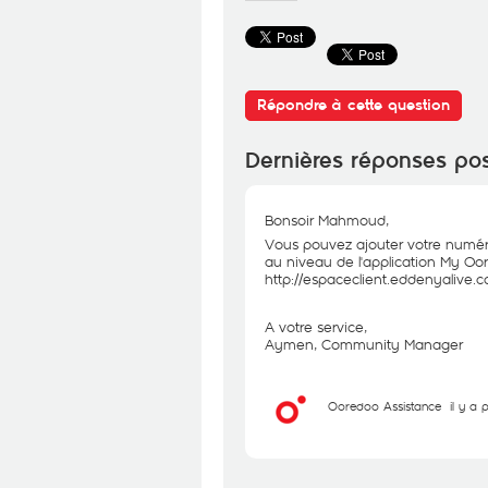
Répondre à cette question
Dernières réponses po
Bonsoir Mahmoud,
Vous pouvez ajouter votre numér
au niveau de l'application My Oor
http://espaceclient.eddenyalive
A votre service,
Aymen, Community Manager
Ooredoo Assistance
il y a 