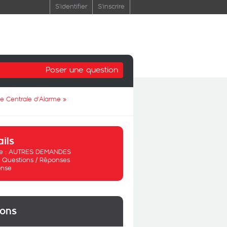
S'identifier
S'inscrire
Poser une question
e Centrale d'Alarme
»
ails
 :
AUTRES DEMANDES
:
Questions / Réponses
nse
ions