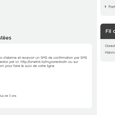
Par
Fil 
stées
Oored
Mahm
o d'alarme et recevoir un SMS de confirmation par SMS
edoo par ici:
http://onelink.to/myooredootn
ou sur
.com
pour faire le suivi de votre ligne.
plus de 3 ans