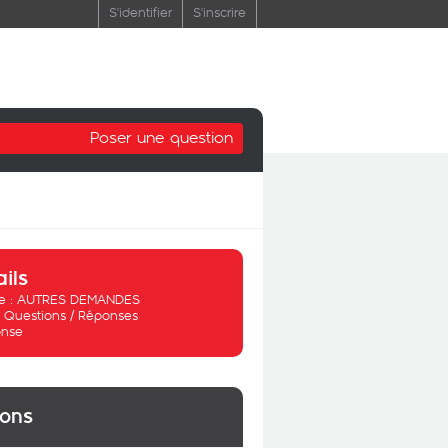
S'identifier
S'inscrire
Poser une question
ails
 :
AUTRES DEMANDES
:
Questions / Réponses
nse
ions