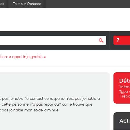
ses
Tout sur Ooredoo
tion: «
appel injoignable
»
Dét
Thème
Type 
1
répo
st pas joinable "le contact correspond n'est pas joinable a
cette personne n'a pas repondu? car je trouve que
st pas joinable mon solde diminue.
Act