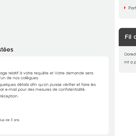
Par
Fil 
stées
Oored
mt
a 
ge relatif à votre requête et Votre demande sera
l’un de nos collègues.
elques détails afin qu'on puisse vérifier et faire les
par e-mail pour des mesures de confidentialité.
 réception.
plus de 3 ans