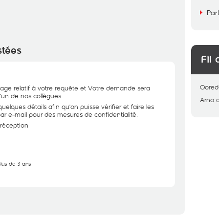
Par
stées
Fil 
Oored
ge relatif à votre requête et Votre demande sera
l’un de nos collègues.
Arno
elques détails afin qu'on puisse vérifier et faire les
par e-mail pour des mesures de confidentialité.
 réception
plus de 3 ans