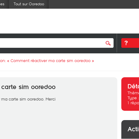
ses
Tout sur Ooredoo
ion: «
Comment réactiver ma carte sim ooredoo
»
Dét
carte sim ooredoo
Thème
Type 
r ma carte sim ooredoo. Merci
1
répo
Act