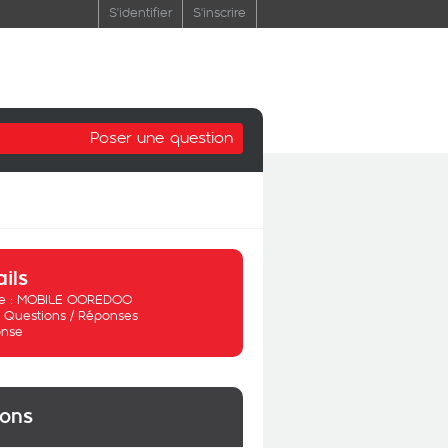
S'identifier
S'inscrire
Poser une question
ails
 :
MOBILE OOREDOO
:
Questions / Réponses
nse
ions