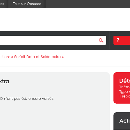
ses
Tout sur Ooredoo
stion: «
Forfait Data et Solde extra
»
Dét
xtra
Thème
Type 
1
répo
D n'ont pas été encore versés.
Act