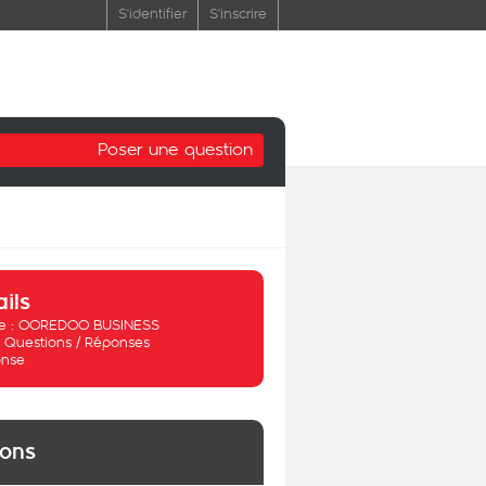
S'identifier
S'inscrire
Poser une question
ails
 :
OOREDOO BUSINESS
:
Questions / Réponses
nse
ions