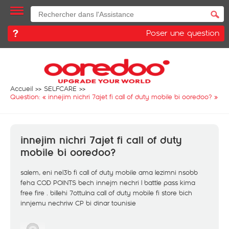
Poser une question
Accueil
SELFCARE
Question: «
innejim nichri 7ajet fi call of duty mobile bi ooredoo?
»
innejim nichri 7ajet fi call of duty
mobile bi ooredoo?
salem, eni nel3b fi call of duty mobile ama lezimni nsobb
feha COD POINTS bech innejm nechri l battle pass kima
free fire . billehi 7ottulna call of duty mobile fi store bich
innjemu nechriw CP bi dinar tounisie