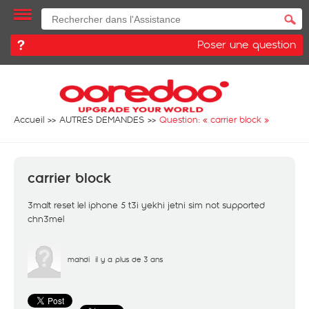
Poser une question
Accueil
AUTRES DEMANDES
Question: «
carrier block
»
carrier block
3malt reset lel iphone 5 t3i yekhi jetni sim not supported
chn3mel
mahdi
il y a plus de 3 ans