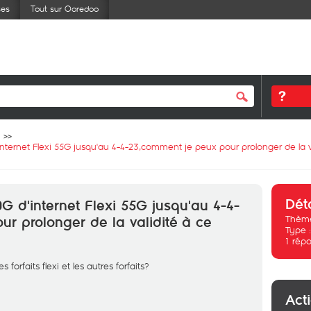
ses
Tout sur Ooredoo
internet Flexi 55G jusqu'au 4-4-23,comment je peux pour prolonger de la v
Dét
G d'internet Flexi 55G jusqu'au 4-4-
Thème
r prolonger de la validité à ce
Type 
1
répo
 forfaits flexi et les autres forfaits?
Act