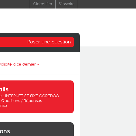
S'identifier
S'inscrire
Poser une question
alidité à ce dernier
»
ails
 :
INTERNET ET FIXE OOREDOO
:
Questions / Réponses
nse
ions