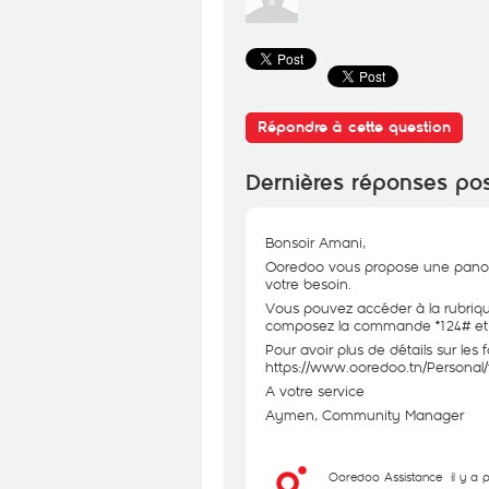
Répondre à cette question
Dernières réponses po
Bonsoir Amani,
Ooredoo vous propose une panopli
votre besoin.
Vous pouvez accéder à la rubriqu
composez la commande *124# et cho
Pour avoir plus de détails sur les 
https://www.ooredoo.tn/Personal/f
A votre service
Aymen, Community Manager
Ooredoo Assistance
il y a 