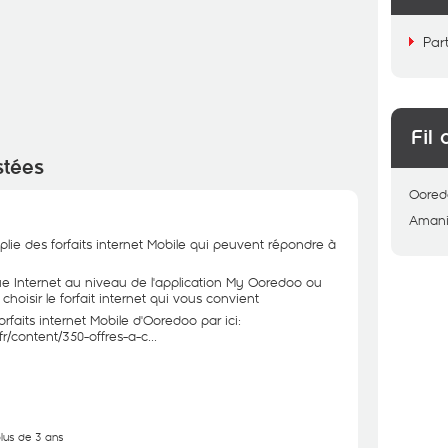
Par
Fil 
stées
Oored
Aman
e des forfaits internet Mobile qui peuvent répondre à
e Internet au niveau de l'application My Ooredoo ou
isir le forfait internet qui vous convient
forfaits internet Mobile d'Ooredoo par ici:
r/content/350-offres-a-c...
plus de 3 ans