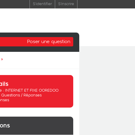
S'identifier
S'inscrire
Poser une question
»
ails
 :
INTERNET ET FIXE OOREDOO
:
Questions / Réponses
onses
ions