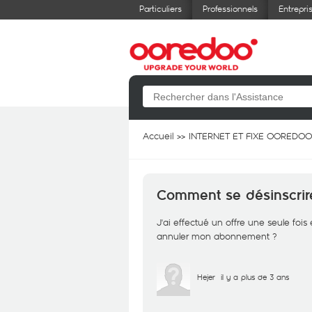
Particuliers
Professionnels
Entrepri
Accueil
INTERNET ET FIXE OOREDOO
Comment se désinscrire 
J'ai effectué un offre une seule fois 
annuler mon abonnement ?
Hejer
il y a plus de 3 ans