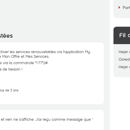
Par
Fil 
stées
iver les services renouvelables via l'application My
Hejer
 Mon Offre et Mes Services.
Oored
ssi via la commande *177*2#
Hejer
s de besoin !
plus de 3 ans
es et rien ne s'affiche. J'ai reçu comme message que "