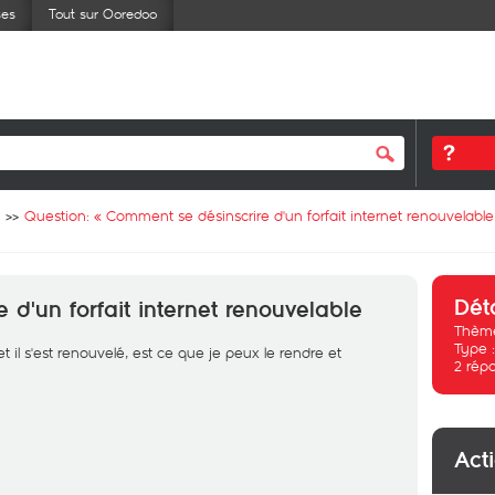
ses
Tout sur Ooredoo
Question: «
Comment se désinscrire d'un forfait internet renouvelable
Dét
d'un forfait internet renouvelable
Thème
Type 
et il s'est renouvelé, est ce que je peux le rendre et
2
rép
Act