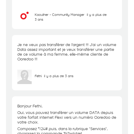
Kaouther - Community Manager
il y a plus de
3 ans
Je ne veux pas transférer de l'argent !!! J'ai un volume
Data assez important et je veux transférer une partie
de ce volume à ma femme, elle-même cliente de
Ooredoo !!!
Fethi
il y a plus de 3 ans
Bonjour Fethi,
Oui, vous pouvez transférer un volume DATA depuis
votre forfait internet Flexi vers un numéro Ooredoo de
votre choix.
Composez *124# puis, dans la rubrique "Services",
choisissez la commande Ta7wil-Net.