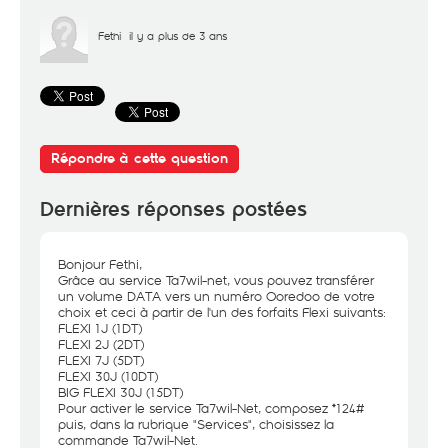
Fethi
il y a plus de 3 ans
Répondre à cette question
Dernières réponses postées
Bonjour Fethi,
Grâce au service Ta7wil-net, vous pouvez transférer
un volume DATA vers un numéro Ooredoo de votre
choix et ceci à partir de l'un des forfaits Flexi suivants:
FLEXI 1J (1DT)
FLEXI 2J (2DT)
FLEXI 7J (5DT)
FLEXI 30J (10DT)
BIG FLEXI 30J (15DT)
Pour activer le service Ta7wil-Net, composez *124#
puis, dans la rubrique "Services", choisissez la
commande Ta7wil-Net.