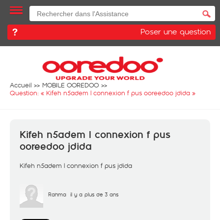
Poser une question
Accueil
MOBILE OOREDOO
Question: «
Kifeh n5adem l connexion f pus ooreedoo jdida
»
Kifeh n5adem l connexion f pus
ooreedoo jdida
Kifeh n5adem l connexion f pus jdida
Rahma
il y a plus de 3 ans