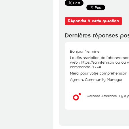
Répondre à cette question
Dernières réponses po
Bonjour Nermine
La désinscription de l'abonnement 
web :
https://samifehri.tn/
ou ou v
commande *177#.
Merci pour votre compréhension
Aymen, Community Manager
Ooredoo Assistance
il y a 