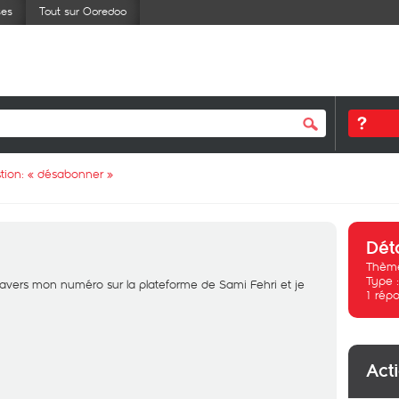
ses
Tout sur Ooredoo
tion: «
désabonner
»
Dét
Thème
Type 
ravers mon numéro sur la plateforme de Sami Fehri et je
1
répo
Act