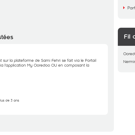
Par
Fil 
stées
Oored
sur la plateforme de Sami Fehri se fait via le Portail
Nermi
ia l'application My Ooredoo OU en composant la
plus de 3 ans