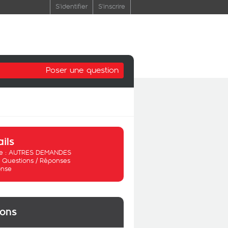
S'identifier
S'inscrire
Poser une question
ails
 :
AUTRES DEMANDES
:
Questions / Réponses
nse
ions