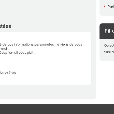
Par
stées
Fil 
té de vos informations personnelles , je viens de vous
Oored
mail .
Sridi
a
ception s'il vous plaît .
plus de 3 ans