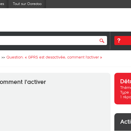
ses
Tout sur Ooredoo
Question: «
GPRS est desactivée, comment l'activer
»
Dét
omment l'activer
Thème
Type 
1
répo
Act