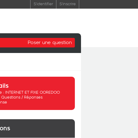
S'identifier
S'inscrire
Poser une question
ails
 :
INTERNET ET FIXE OOREDOO
:
Questions / Réponses
nse
ions