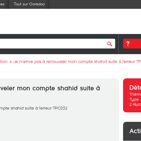
ses
Tout sur Ooredoo
tion: «
Je n'arrive pas à renouveler mon compte shahid suite à l'erreur T
Dét
uveler mon compte shahid suite à
Thème
Type 
2
rép
mpte shahid suite à l'erreur TPC032
Act