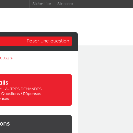
S'identifier
S'inscrire
Poser une question
PC032
»
ails
 :
AUTRES DEMANDES
:
Questions / Réponses
onses
ions