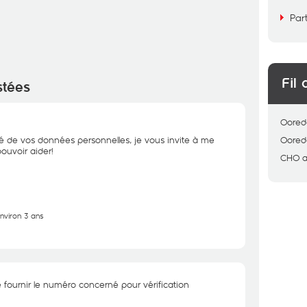
Par
Fil 
stées
Oored
té de vos données personnelles, je vous invite à me
Oored
ouvoir aider!
CHO
a
environ 3 ans
 fournir le numéro concerné pour vérification