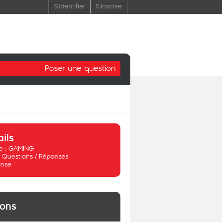
S'identifier
S'inscrire
Poser une question
ails
 :
GAMING
:
Questions / Réponses
nse
ions