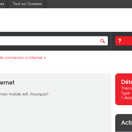
ses
Tout sur Ooredoo
de connexion a internet
»
Dét
ernet
Thème
Type 
 mon mobile wifi. Pourquoi?
1
répo
Act