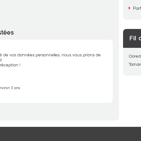
Par
stées
Fil 
ité de vos données personnelles, nous vous prions de
Oored
l.
Tamar
réception !
environ 3 ans