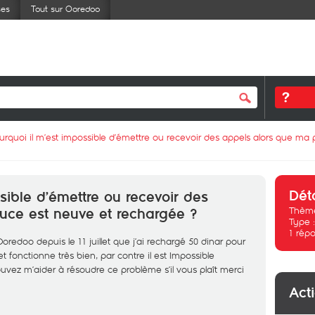
ses
Tout sur Ooredoo
urquoi il m’est impossible d’émettre ou recevoir des appels alors que ma
Dét
sible d’émettre ou recevoir des
Thème
uce est neuve et rechargée ?
Type 
1
répo
Ooredoo depuis le 11 juillet que j’ai rechargé 50 dinar pour
net fonctionne très bien, par contre il est Impossible
uvez m’aider à résoudre ce problème s’il vous plaît merci
Act