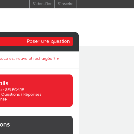
S'identifier
S'inscrire
Poser une question
 puce est neuve et rechargée ?
»
ails
 :
SELFCARE
:
Questions / Réponses
nse
ions