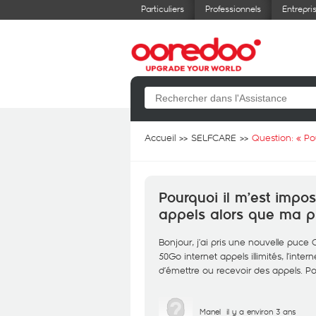
Particuliers
Professionnels
Entrepri
Accueil
SELFCARE
Question: «
Po
Pourquoi il m’est impos
appels alors que ma p
Bonjour, j’ai pris une nouvelle puce 
50Go internet appels illimités, l’inter
d’émettre ou recevoir des appels. Po
Manel
il y a environ 3 ans