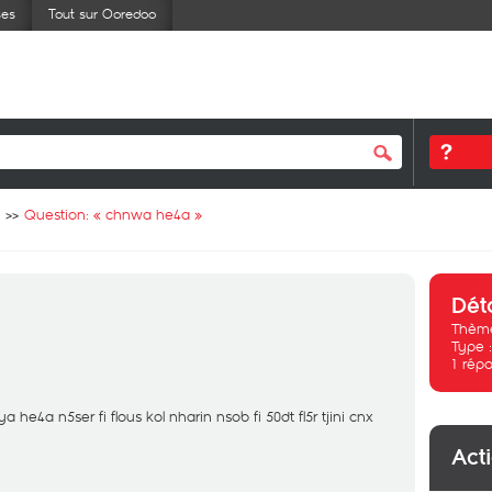
ses
Tout sur Ooredoo
Question: «
chnwa he4a
»
Dét
Thème
Type 
1
répo
e4a n5ser fi flous kol nharin nsob fi 50dt fl5r tjini cnx
Act