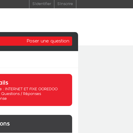
S'identifier
S'inscrire
Poser une question
ails
 :
INTERNET ET FIXE OOREDOO
:
Questions / Réponses
nse
ions