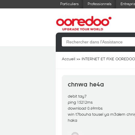
Particuliers
Professionnels
Entrepri
Accueil
INTERNET ET FIXE OOREDOO
chnwa he4a
debit tay7
ping 15212ms
download 0.69mbs
win t7bouha tousel ya m3alem chniya h
haka