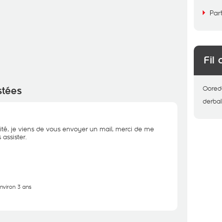
Par
Fil 
Oored
stées
derbal
ité, je viens de vous envoyer un mail, merci de me
assister.
environ 3 ans