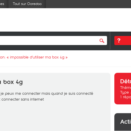
ses
Tout sur Ooredoo
ion: «
impossible d’utiliser ma box 4g
»
Dét
ma box 4g
Thème
Type 
r je peux me connecter mais quand je suis connecté
1
répo
rit connecter sans internet
Act