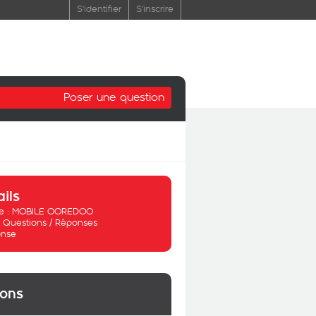
S'identifier
S'inscrire
Poser une question
ails
 :
MOBILE OOREDOO
:
Questions / Réponses
nse
ions