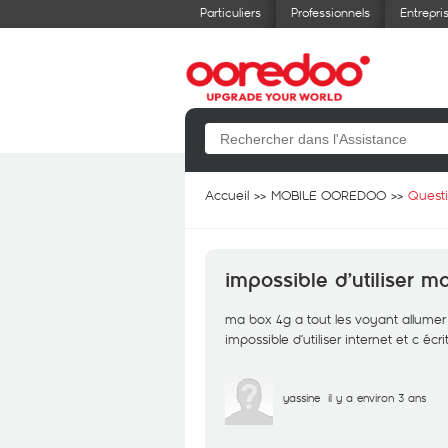
Particuliers
Professionnels
Entrepri
Accueil
MOBILE OOREDOO
Quest
impossible d’utiliser 
ma box 4g a tout les voyant allume
impossible d’utiliser internet et c éc
yassine
il y a environ 3 ans