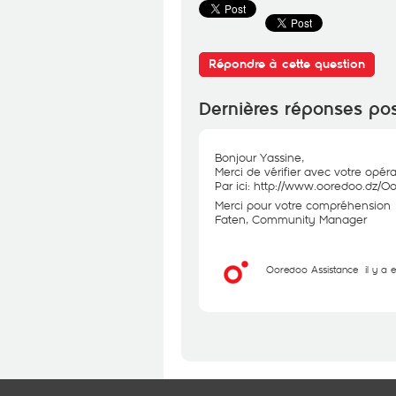
Répondre à cette question
Dernières réponses po
Bonjour Yassine,
Merci de vérifier avec votre opér
Par ici:
http://www.ooredoo.dz/Oor
Merci pour votre compréhension
Faten, Community Manager
Ooredoo Assistance
il y a 