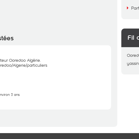
Par
Fil 
stées
Oored
ateur Ooredoo Algérie.
yassi
edoo/Algerie/particuliers
environ 3 ans