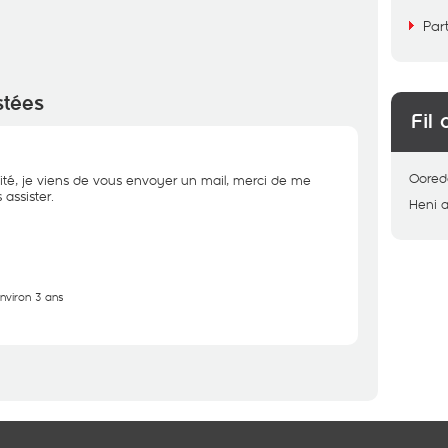
Par
stées
Fil 
Oored
ité, je viens de vous envoyer un mail, merci de me
assister.
Heni
a
environ 3 ans