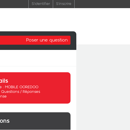
S'identifier
S'inscrire
Poser une question
ails
 :
MOBILE OOREDOO
:
Questions / Réponses
nse
ions