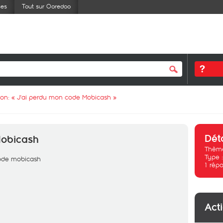
ses
Tout sur Ooredoo
ion: «
J'ai perdu mon code Mobicash
»
Dét
Mobicash
Thème
Type 
ode mobicash
1
répo
Act