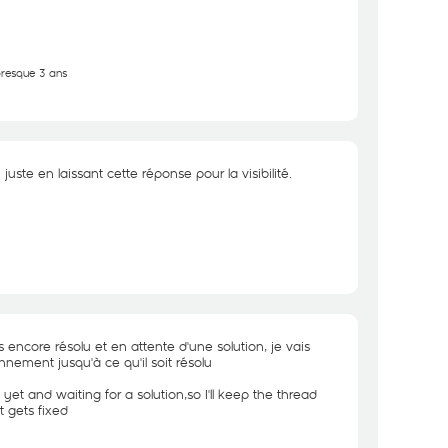
 presque 3 ans
juste en laissant cette réponse pour la visibilité.
s encore résolu et en attente d'une solution, je vais
iennement jusqu'à ce qu'il soit résolu
yet and waiting for a solution,so I'll keep the thread
t gets fixed