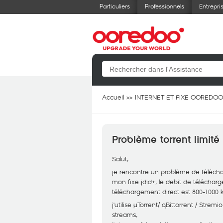
Particuliers
Professionnels
Entrepri
Accueil
INTERNET ET FIXE OOREDOO
Problème torrent limité 
Salut,
je rencontre un problème de télécharg
mon fixe jdid+, le debit de télécharg
téléchargement direct est 800-1000 k
j'utilise µTorrent/ qBittorrent / St
streams,