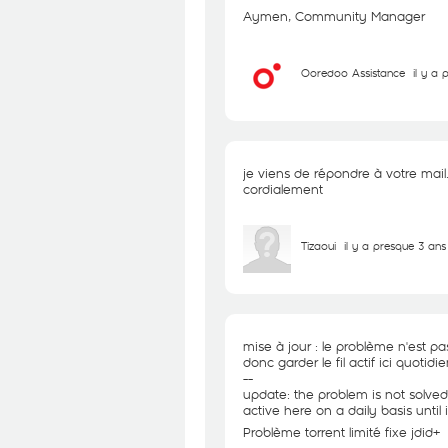
Aymen, Community Manager
Ooredoo Assistance
il y a
je viens de répondre à votre mail. 
cordialement
Tizaoui
il y a presque 3 ans
mise à jour : le problème n'est pa
donc garder le fil actif ici quotid
--
update: the problem is not solved 
active here on a daily basis until i
Problème torrent limité fixe jdid+