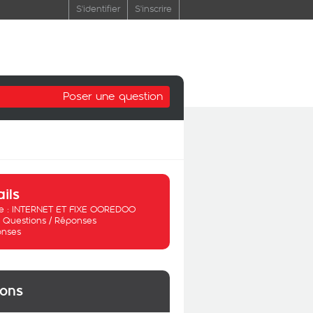
S'identifier
S'inscrire
Poser une question
ails
 :
INTERNET ET FIXE OOREDOO
:
Questions / Réponses
onses
ions