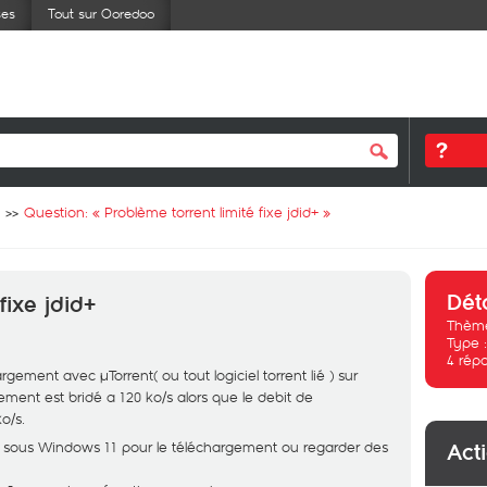
ses
Tout sur Ooredoo
Question: «
Problème torrent limité fixe jdid+
»
Dét
fixe jdid+
Thème
Type 
4
rép
ement avec µTorrent( ou tout logiciel torrent lié ) sur
ement est bridé a 120 ko/s alors que le debit de
o/s.
remio sous Windows 11 pour le téléchargement ou regarder des
Act