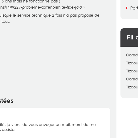
 a 5 ans mais ne fonctionne pas (
ons/1499227-probleme-torrent-limite-fixe-jdid
).
Par
puisque le service technique 2 fois n'a pas proposé de
 tout.
Fil 
Oored
Tizaou
Tizaou
Oored
Tizaou
stées
ité, je viens de vous envoyer un mail, merci de me
assister.