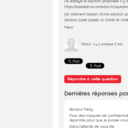
j'ai essayé la solution proposée il y
https://assistance.ooredoo.tn/questi
j'ai vraiment besoin d'une solution 
solution juste passé un ticket et c'est
Merci
Tizaoui
il y a presque 3 ans
Répondre à cette question
Dernières réponses po
Bonjour Fedy,
Pour des mesures de confidential
répondre pour que je puisse vous 
Dans l'attente de vous lire.