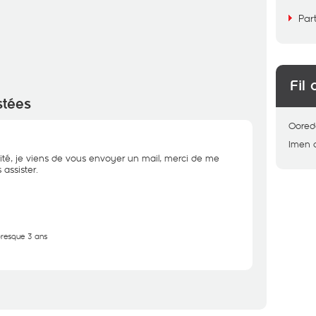
Par
Fil 
stées
Oored
Imen
ité, je viens de vous envoyer un mail, merci de me
assister.
 presque 3 ans