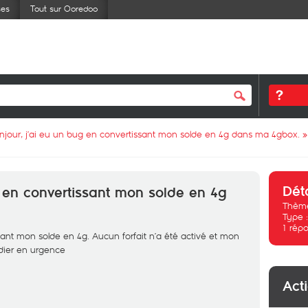
ses
Tout sur Ooredoo
njour, j’ai eu un bug en convertissant mon solde en 4g dans ma 4gbox.
»
Dét
g en convertissant mon solde en 4g
Thème
Type 
1
répo
sant mon solde en 4g. Aucun forfait n’a été activé et mon
dier en urgence
Act