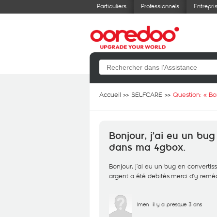
Particuliers
Professionnels
Entrepri
Accueil
SELFCARE
Question: «
Bo
Bonjour, j’ai eu un bu
dans ma 4gbox.
Bonjour, j’ai eu un bug en convertis
argent a été debités.merci d’y remé
Imen
il y a presque 3 ans