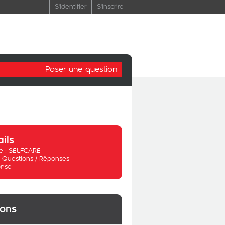
S'identifier
S'inscrire
Poser une question
ails
 :
SELFCARE
:
Questions / Réponses
nse
ions