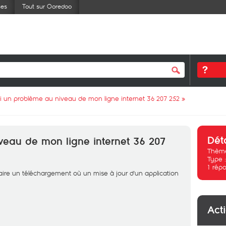
ses
Tout sur Ooredoo
ai un problème au niveau de mon ligne internet 36 207 252
»
Dét
veau de mon ligne internet 36 207
Thème
Type 
1
répo
aire un téléchargement où un mise à jour d'un application
Act