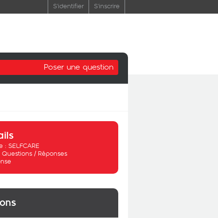
S'identifier
S'inscrire
Poser une question
ails
 :
SELFCARE
:
Questions / Réponses
nse
ions