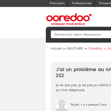
Particuliers
Professionnels
Entrepri
Accueil
SELFCARE
Question: «
J'
J'ai un problème au ni
252
je ne sais pas, je ne pas pu même f
sur mon téléphone
Taoufik
il y a presque 3 ans