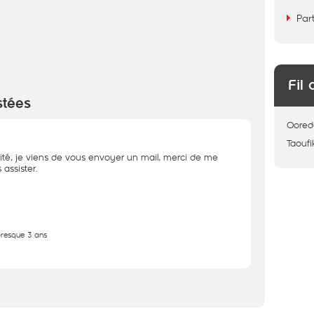
Par
Fil 
stées
Oored
Taoufi
ité, je viens de vous envoyer un mail, merci de me
assister.
 presque 3 ans