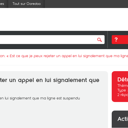
ses
Tout sur Ooredoo
ion: «
Est ce que je peux rejeter un appel en lui signalement que ma lig
Dét
eter un appel en lui signalement que
Thème
Type 
2
rép
 en lui signalement que ma ligne est suspendu
Act