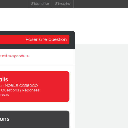
S'identifier
S'inscrire
Poser une question
ne est suspendu
»
ails
 :
MOBILE OOREDOO
:
Questions / Réponses
onses
ions