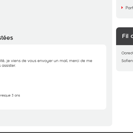
Par
Fil 
stées
Oored
ité, je viens de vous envoyer un mail, merci de me
Sofie
assister.
 presque 3 ans