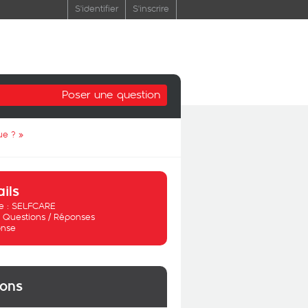
S'identifier
S'inscrire
Poser une question
ue ?
»
ails
 :
SELFCARE
:
Questions / Réponses
nse
ions