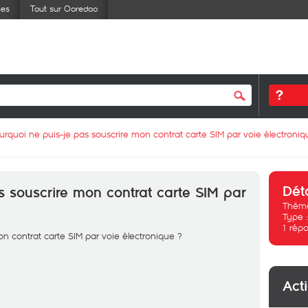
ses
Tout sur Ooredoo
urquoi ne puis-je pas souscrire mon contrat carte SIM par voie électroniq
Dét
s souscrire mon contrat carte SIM par
Thème
Type 
1
répo
n contrat carte SIM par voie électronique ?
Act