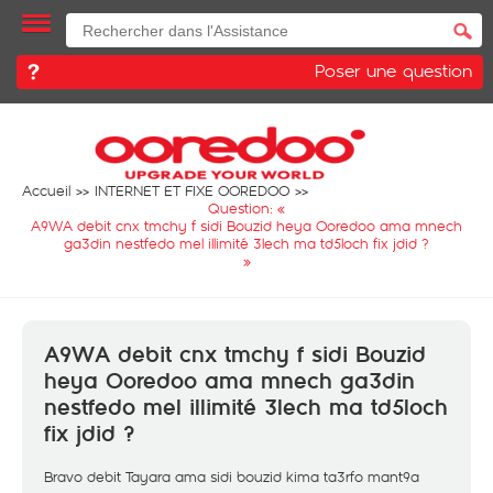
Poser une question
Accueil
INTERNET ET FIXE OOREDOO
Question: «
A9WA debit cnx tmchy f sidi Bouzid heya Ooredoo ama mnech
ga3din nestfedo mel illimité 3lech ma td5loch fix jdid ?
»
A9WA debit cnx tmchy f sidi Bouzid
heya Ooredoo ama mnech ga3din
nestfedo mel illimité 3lech ma td5loch
fix jdid ?
Bravo debit Tayara ama sidi bouzid kima ta3rfo mant9a