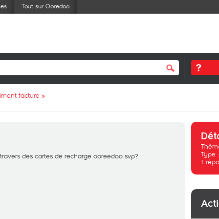
ses
Tout sur Ooredoo
iment facture
»
Dét
Thème
Type 
 travers des cartes de recharge ooreedoo svp?
1
répo
Act