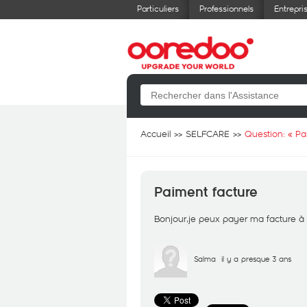
Particuliers
Professionnels
Entrepri
Accueil
SELFCARE
Question: «
Pa
Paiment facture
Bonjour,je peux payer ma facture à
Salma
il y a presque 3 ans