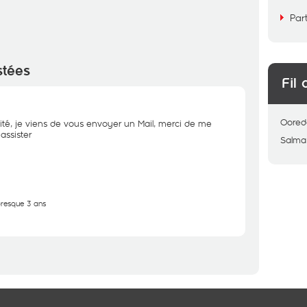
Par
stées
Fil 
Oored
ité, je viens de vous envoyer un Mail, merci de me
assister
Salma
 presque 3 ans