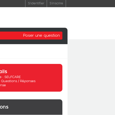
S'identifier
S'inscrire
Poser une question
ails
 :
SELFCARE
:
Questions / Réponses
nse
ions