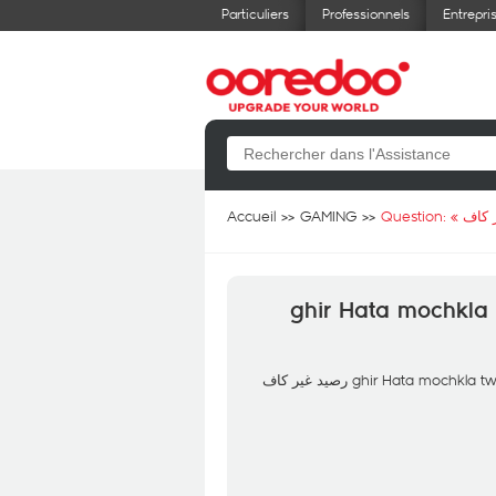
Particuliers
Professionnels
Entrepri
Accueil
GAMING
Question: «
Slm 9bal kont ncharji الماس الرجال ghir Hata moc