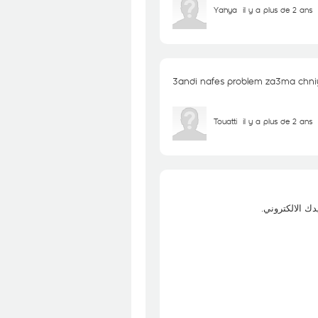
Yahya
il y a plus de 2 ans
3andi nafes problem za3ma chni
Touatti
il y a plus de 2 ans