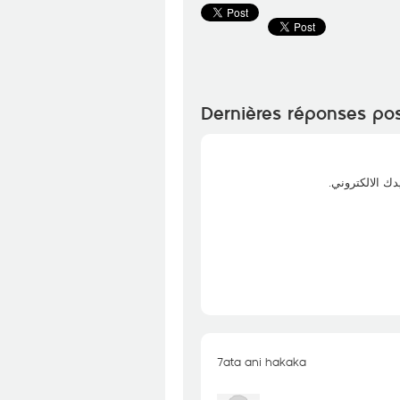
Dernières réponses po
7ata ani hakaka