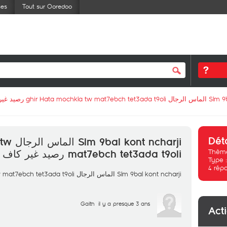
ses
Tout sur Ooredoo
Slm 9bal kont ncharji جال
Dét
hkla tw
Thème
mat7ebch tet3ada t9oli رصيد غير كاف
Type 
4
rép
Slm 9bal kont ncharji الماس الرجال ghir Hata mochkla tw mat7ebch tet3ada t9oli رصيد غير كاف
Gaith
il y a presque 3 ans
Act