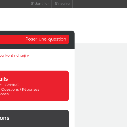
S'identifier
S'inscrire
Poser une question
الماس الر ghir Hata mochkla tw mat7ebch tet3ada t9oli رصيد غير كاف
»
ails
 :
GAMING
:
Questions / Réponses
onses
ions