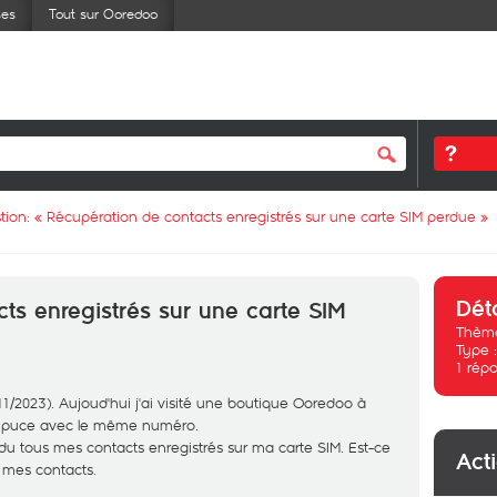
ses
Tout sur Ooredoo
tion: «
Récupération de contacts enregistrés sur une carte SIM perdue
»
Dét
ts enregistrés sur une carte SIM
Thème
Type 
1
répo
1/2023). Aujoud'hui j'ai visité une boutique Ooredoo à
e puce avec le même numéro.
rdu tous mes contacts enregistrés sur ma carte SIM. Est-ce
Act
r mes contacts.