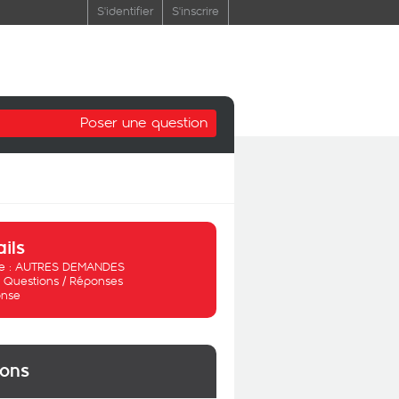
S'identifier
S'inscrire
Poser une question
ails
 :
AUTRES DEMANDES
:
Questions / Réponses
nse
ions