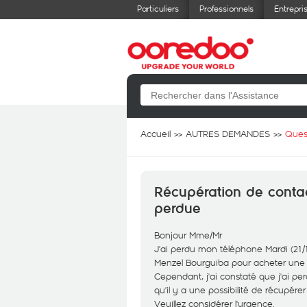
Particuliers
Professionnels
Entrepri
Accueil
AUTRES DEMANDES
Ques
Récupération de contac
perdue
Bonjour Mme/Mr
J'ai perdu mon téléphone Mardi (21/1
Menzel Bourguiba pour acheter un
Cependant, j'ai constaté que j'ai pe
qu'il y a une possibilité de récupére
Veuillez considérer l'urgence.