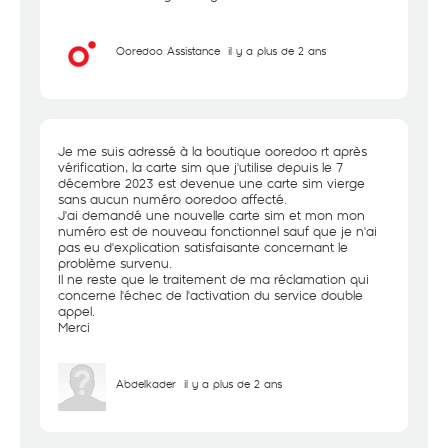
Ooredoo Assistance
il y a plus de 2 ans
Je me suis adressé à la boutique ooredoo rt après
vérification, la carte sim que j'utilise depuis le 7
décembre 2023 est devenue une carte sim vierge
sans aucun numéro ooredoo affecté.
J'ai demandé une nouvelle carte sim et mon mon
numéro est de nouveau fonctionnel sauf que je n'ai
pas eu d'explication satisfaisante concernant le
problème survenu.
Il ne reste que le traitement de ma réclamation qui
concerne l'échec de l'activation du service double
appel.
Merci
Abdelkader
il y a plus de 2 ans