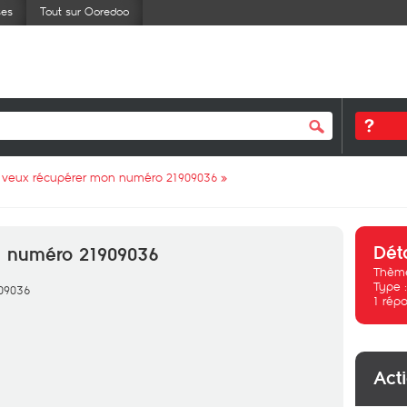
ses
Tout sur Ooredoo
 veux récupérer mon numéro 21909036
»
Dét
n numéro 21909036
Thème
Type 
09036
1
répo
Act