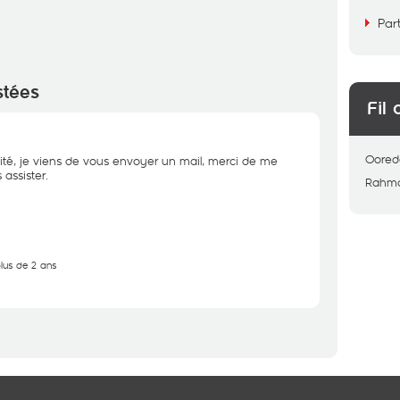
Par
stées
Fil 
Oored
ité, je viens de vous envoyer un mail, merci de me
assister.
Rahm
plus de 2 ans