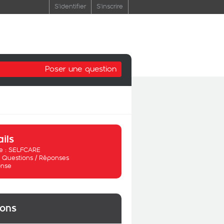
S'identifier
S'inscrire
Poser une question
ails
 :
SELFCARE
:
Questions / Réponses
nse
ions