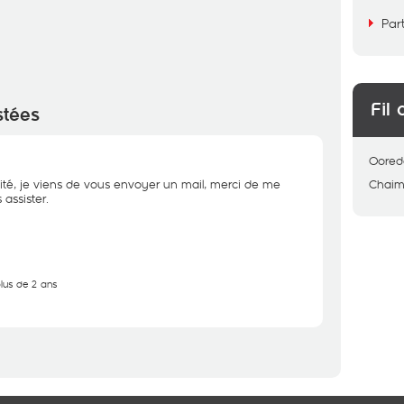
Par
Fil 
stées
Oored
ité, je viens de vous envoyer un mail, merci de me
Chai
assister.
plus de 2 ans