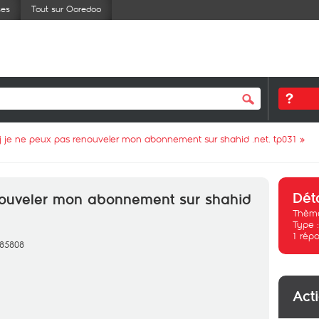
ses
Tout sur Ooredoo
j je ne peux pas renouveler mon abonnement sur shahid .net. tp031
»
Dét
nouveler mon abonnement sur shahid
Thème
Type 
1
répo
385808
Act