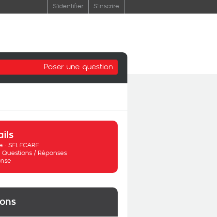
S'identifier
S'inscrire
Poser une question
ails
 :
SELFCARE
:
Questions / Réponses
nse
ions