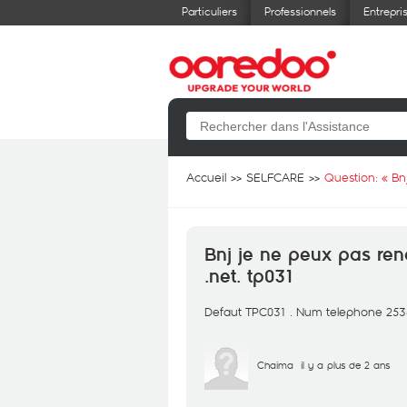
Particuliers
Professionnels
Entrepri
Accueil
SELFCARE
Question: «
Bn
Bnj je ne peux pas re
.net. tp031
Defaut TPC031 . Num telephone 25
Chaima
il y a plus de 2 ans