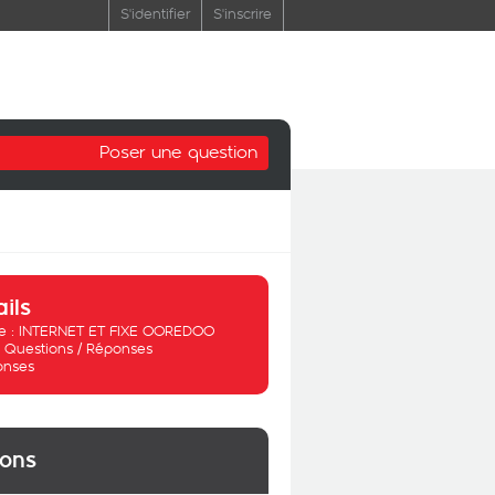
S'identifier
S'inscrire
Poser une question
ails
 :
INTERNET ET FIXE OOREDOO
:
Questions / Réponses
onses
ions