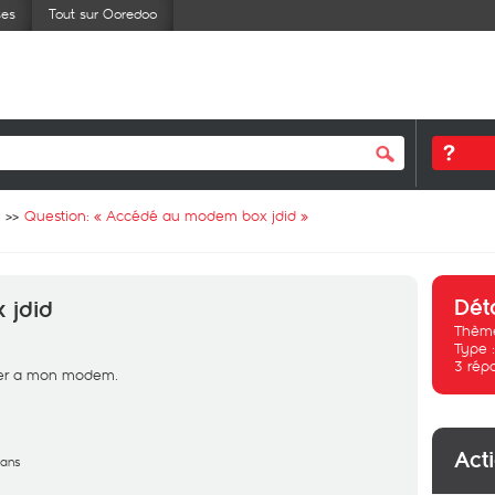
ses
Tout sur Ooredoo
Question: «
Accédé au modem box jdid
»
Dét
 jdid
Thème
Type 
3
rép
der a mon modem.
Act
 ans