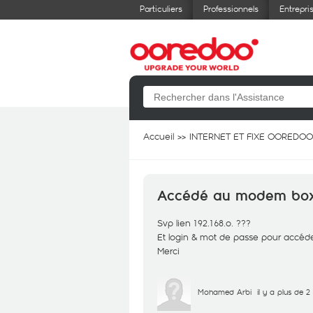
Particuliers
Professionnels
Entrepri
Accueil
INTERNET ET FIXE OOREDOO
Accédé au modem box
Svp lien 192.168.o. ???
Et login & mot de passe pour accé
Merci
Mohamed Arbi
il y a plus de 2