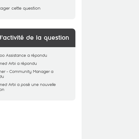
tager cette question
d'activité de la question
oo Assistance
a répondu
ed Arbi
a répondu
her - Community Manager
a
du
ed Arbi
a posé une nouvelle
ion