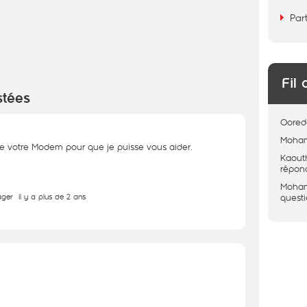
Par
Fil 
stées
Oored
Moham
e votre Modem pour que je puisse vous aider.
Kaout
répon
Moham
ager
il y a plus de 2 ans
quest