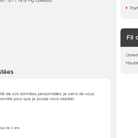
on *147*1*1# or My Ooredoo.
Par
Fil 
Oored
Moula
stées
ité de vos données personnelles, je viens de vous
ondre pour que je puisse vous assister.
plus de 2 ans