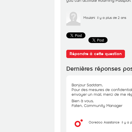
you can activate Roaming Passport 
Moulahi
il y a plus de 2 ans
Répondre à cette question
Dernières réponses po
Bonjour Saddam,
Pour des mesures de confidential
envoyer un mail, merci de me rép
Bien à vous,
Faten, Community Manager
Ooredoo Assistance
il y a 