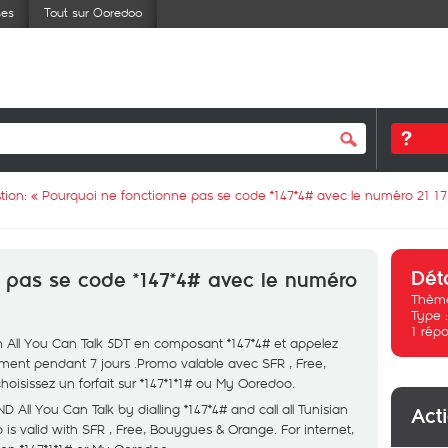
ses
Tout sur Ooredoo
tion: «
Pourquoi ne fonctionne pas se code *147*4# avec le numéro 21 17
Dét
e pas se code *147*4# avec le numéro
Thème
Type 
1
répo
n All You Can Talk 5DT en composant *147*4# et appelez
ement pendant 7 jours .Promo valable avec SFR , Free,
hoisissez un forfait sur *147*1*1# ou My Ooredoo.
All You Can Talk by dialling *147*4# and call all Tunisian
Act
 is valid with SFR , Free, Bouygues & Orange. For internet,