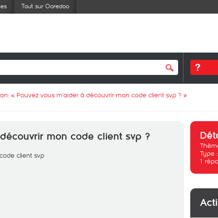
ses
Tout sur Ooredoo
ion: «
Pouvez vous m'aider à découvrir mon code client svp ?
»
Dét
découvrir mon code client svp ?
Thème
Type 
code client svp
1
répo
Act