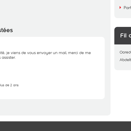
Par
stées
Fil 
Oored
ité, je viens de vous envoyer un mail, merci de me
assister.
Abdel
plus de 2 ans