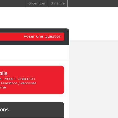
S'identifier
S'inscrire
Poser une question
ails
 :
MOBILE OOREDOO
:
Questions / Réponses
nse
ions