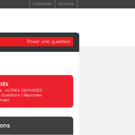
S'identifier
S'inscrire
Poser une question
ails
 :
AUTRES DEMANDES
:
Questions / Réponses
onses
ions