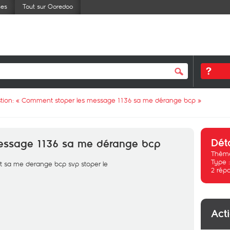
ses
Tout sur Ooredoo
tion: «
Comment stoper les message 1136 sa me dérange bcp
»
Dét
essage 1136 sa me dérange bcp
Thème
Type 
t sa me derange bcp svp stoper le
2
rép
Act