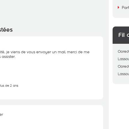
Par
stées
Fil 
Oored
ité, je viens de vous envoyer un mail, merci de me
assister.
Lasso
Oored
Lasso
plus de 2 ans
er