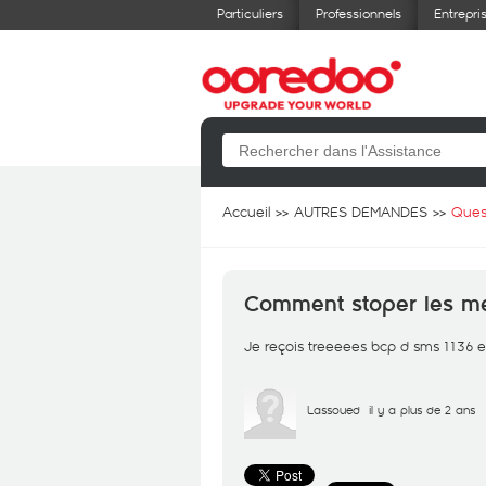
Particuliers
Professionnels
Entrepri
Accueil
AUTRES DEMANDES
Ques
Comment stoper les m
Je reçois treeeees bcp d sms 1136 e
Lassoued
il y a plus de 2 ans