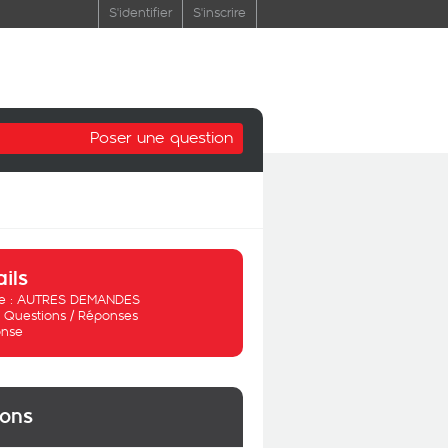
S'identifier
S'inscrire
Poser une question
ails
 :
AUTRES DEMANDES
:
Questions / Réponses
nse
ions