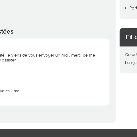
Par
stées
Fil 
Oored
ité, je viens de vous envoyer un mail, merci de me
assister.
Lamje
plus de 2 ans