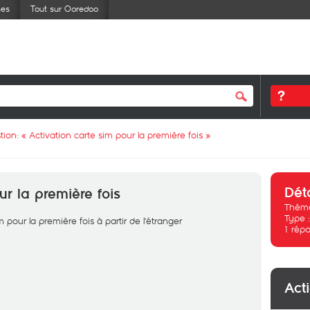
ses
Tout sur Ooredoo
tion: «
Activation carte sim pour la première fois
»
Dét
ur la première fois
Thème
Type 
 pour la première fois à partir de l'étranger
1
répo
Act