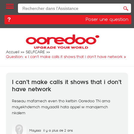
Poser une question
Accueil
SELFCARE
Question: «
I can’t make calls it shows that i don’t have network
»
I can’t make calls it shows that i don’t
have network
Reseau mafamech even tho ketbin Ooredoo TN ama
mayekhdemch mayaadili hata appel w manajemch
nkalem
Mayssa
il y a plus de 2 ans