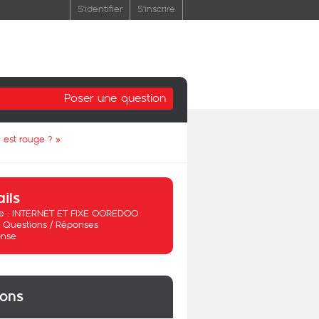
S'identifier
S'inscrire
Poser une question
 est rouge ?
»
ails
 :
INTERNET ET FIXE OOREDOO
:
Questions / Réponses
nse
ions