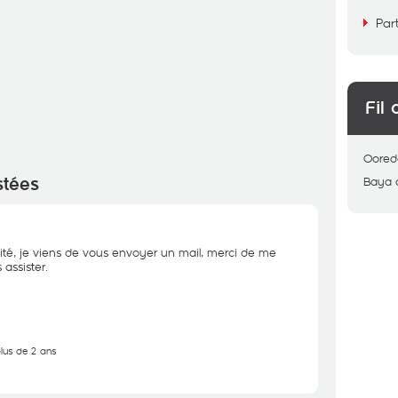
Par
Fil 
Oored
stées
Baya
ité, je viens de vous envoyer un mail, merci de me
assister.
plus de 2 ans