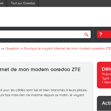
ses
Tout sur Ooredoo
Question: «
Pourquoi le voyant internet de mon modem ooredoo ZTE
Dét
ternet de mon modem ooredoo ZTE
Thème
Type 
1
répo
 jour, les câbles sont bel et bien branchés à leurs places,
urs fois mais rien ne marche depuis ce matin, le voyant
Act