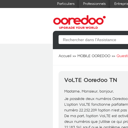
Particuliers
Professionnels
Entrepri
Accueil
MOBILE OOREDOO
Quest
VoLTE Ooredoo TN
Madame, Monsieur, bonjour,
Je possède deux numéros Ooredoo i
L'option VoLTE fonctionne parfaite
numéro 22.252.209 l'option n'est pas
De ma part, l'option VoLTE est acti
deux numéros que j'utilise ce qui p
22.183.561 sauf que le problème persi