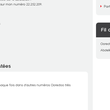
E sur mon numéro 22.252.209.
Par
s
Fil 
Oored
Abdel
stées
haque fois dans d'autres numéros Ooredoo très