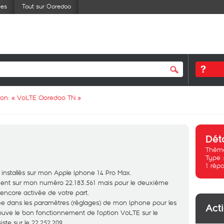
ses
Tout sur Ooredoo
ion: «
VoLTE Ooredoo TN
»
Dét
Thème
Type 
1
répo
nstallés sur mon Apple Iphone 14 Pro Max.
ment sur mon numéro 22.183.561 mais pour le deuxième
 encore activée de votre part.
vée dans les paramètres (réglages) de mon Iphone pour les
Act
rouve le bon fonctionnement de l'option VoLTE sur le
ste sur le 22.252.209.