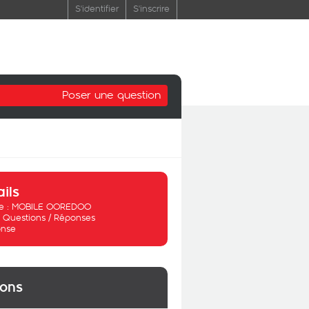
S'identifier
S'inscrire
Poser une question
ails
 :
MOBILE OOREDOO
:
Questions / Réponses
nse
ions