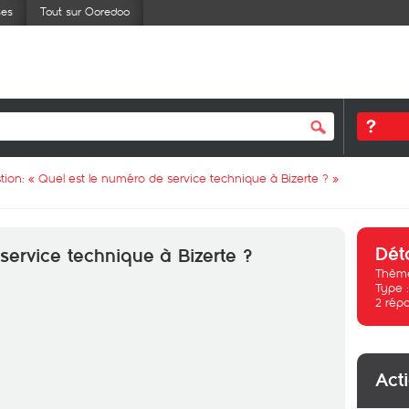
ses
Tout sur Ooredoo
tion: «
Quel est le numéro de service technique à Bizerte ?
»
Dét
service technique à Bizerte ?
Thème
Type 
2
rép
Act