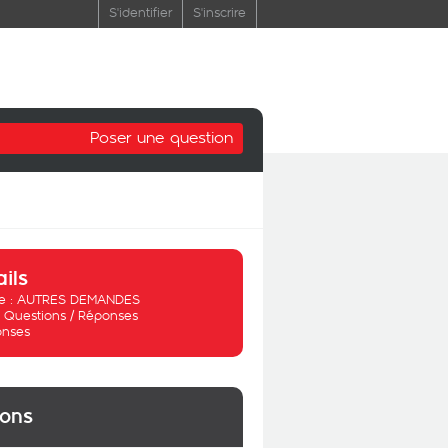
S'identifier
S'inscrire
Poser une question
ails
 :
AUTRES DEMANDES
:
Questions / Réponses
onses
ions