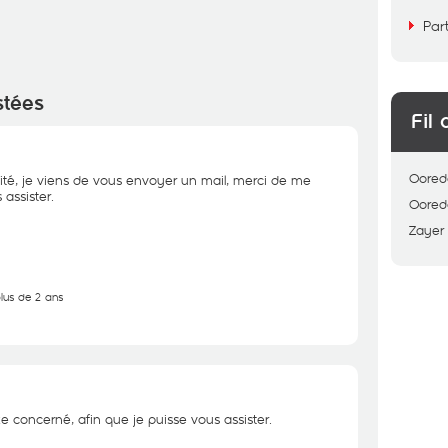
Par
stées
Fil 
Oored
ité, je viens de vous envoyer un mail, merci de me
assister.
Oored
Zayer
plus de 2 ans
e concerné, afin que je puisse vous assister.