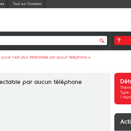
ses
Tout sur Ooredoo
 puce n'est plus détectable par aucun téléphone
»
Dét
tectable par aucun téléphone
Thème
Type 
1
répo
Act