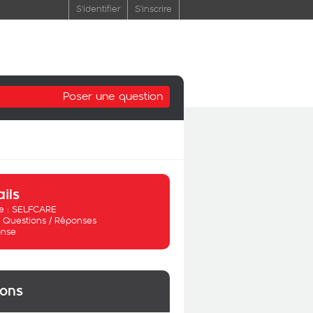
S'identifier
S'inscrire
Poser une question
ails
 :
SELFCARE
:
Questions / Réponses
nse
ions