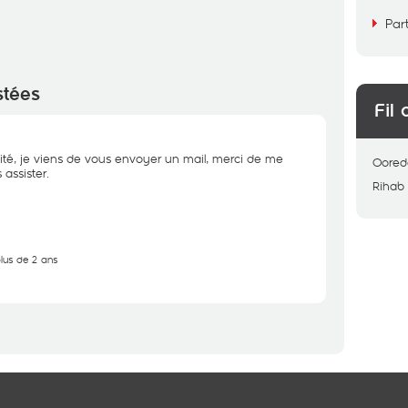
Par
stées
Fil 
ité, je viens de vous envoyer un mail, merci de me
Oored
assister.
Rihab
plus de 2 ans